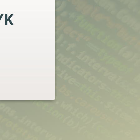
YK
@dw72pl