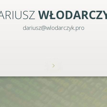
ARIUSZ
WŁODARCZ
@dw72
@dw72pl