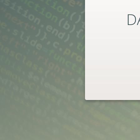
D
@dw72pl